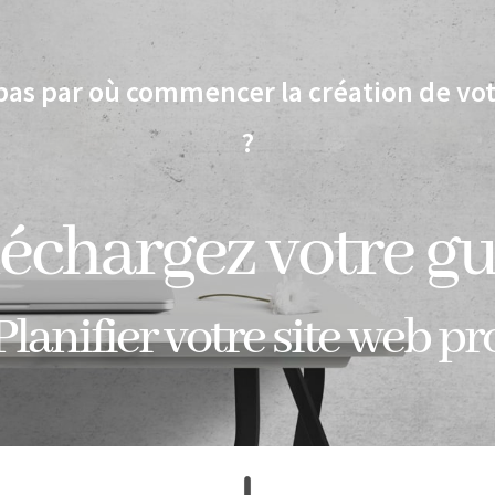
pas par où commencer la création de vot
?
échargez votre g
Planifier votre site web pr