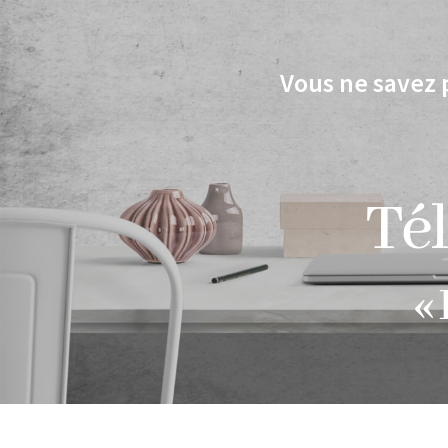
Vous ne savez 
Tél
« 