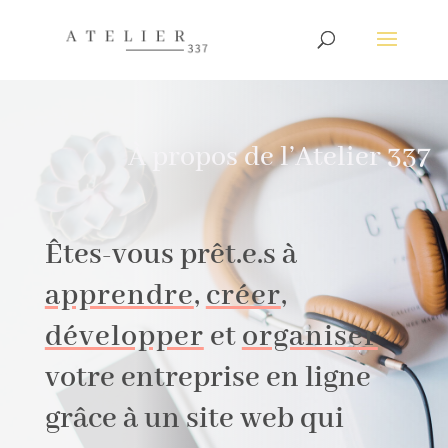
À propos de l’Atelier 337
Êtes-vous prêt.e.s à
apprendre
,
créer
,
développer
et
organiser
votre entreprise en ligne
grâce à un site web qui