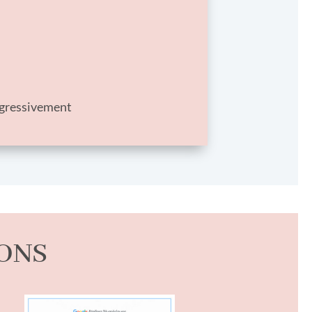
ogressivement
IONS