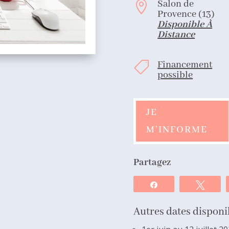
Salon de

Provence (13)
Disponible À
Distance
Financement

possible
JE
M'INFORME
Partagez
Partagez
Twee
Autres dates disponib