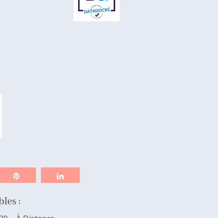
tez
Épingle
Partagez
les :