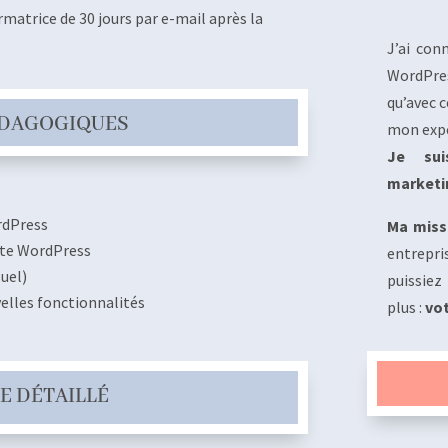
rmatrice de 30 jours par e-mail après la
J’ai con
WordPres
qu’avec 
ÉDAGOGIQUES
mon expé
Je sui
marketi
rdPress
Ma miss
ite WordPress
entrepr
suel)
puissiez
velles fonctionnalités
plus :
vot
 DÉTAILLÉ