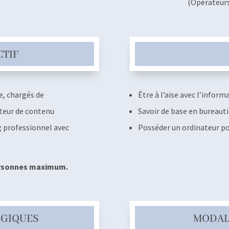
(Opérateur
CTIF
e, chargés de
Être à l’aise avec l’infor
teur de contenu
Savoir de base en bureauti
g professionnel avec
Posséder un ordinateur po
personnes maximum.
OGIQUES
MODAL