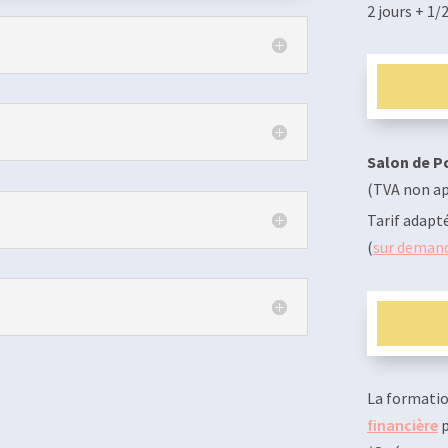
2 jours + 1/
Salon de Pc
(TVA non app
Tarif adapt
(
sur deman
La formatio
financière
p