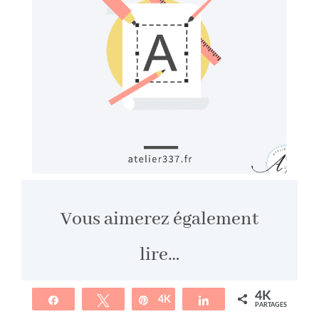
Vous aimerez également
lire…
4K
Partagez
Tweetez
4K
Épingle
Partagez
PARTAGES